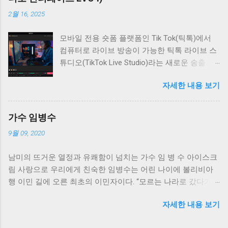
오른쪽에는 싱크룸 1 사용자들이 기다려온 채팅
2월 16, 2025
창이 있다. 싱크룸 1과 같이 별도의 창이 아닌 인
터페이스 우측에 내장되어 채팅이 더욱 편리해
모바일 전용 숏폼 플랫폼인 Tik Tok(틱톡)에서
졌다. 오디오 인터페이스 오디오 인터페이스는
컴퓨터로 라이브 방송이 가능한 틱톡 라이브 스
외장형 고성능 오디오 카드로, 마이크 악기 소리
튜디오(TikTok Live Studio)라는 새로운 송출 프
를 컴퓨터로 입력하거나 컴퓨터 출력을 헤드폰
로그램을 만들어, 이제 PC에서 보다 안정적으로
스피커로 전달하는 장치다. 합주, 음악 작업, 인
자세한 내용 보기
틱톡에 라이브를 내보내면서 관리를 할 수 있게
터넷 방송 중 문제 발생 시 큰 사고로 이어질 수
되었다. 기존의 틱톡 플랫폼에서도 라이브 방송
있으므로 안정성이 매우 중요하다. 따라서 다수
이 가능했지만 모바일 전용이기 때문에 오디오
사용자에게 검증된 브랜드 사용을 권장한다. 대
가수 임병수
및 카메라 설정에 제약이 있어 방송 퀄리티를 끌
표적인 검증 브랜드로는 Focusrite(포커스라이
9월 09, 2020
어올리기가 쉽지 않았다. 하지만, 이제 유튜브나
트), Audient(오디언트), RME가 있다. 가격도 고
SOOP(구 아프리카TV), 치지직 처럼 PC에서도
려해야 하지만, 편의성과 신뢰성을 위해 검증된
남미의 뜨거운 열정과 유쾌함이 넘치는 가수 임 병 수 아이스크
안정적으로 방송을 할 수 있게 된 것이다. 설정
브랜드 사용이 바람직하다. 싱크룸 2를 사용하
림 사랑으로 우리에게 친숙한 임병수는 어린 나이에 볼리비아
방법 또한 매우 친절하고 초급자, 고급자로 나뉘
기 위해서는 레이턴시가 적은 오디오 시스템을
행 이민 길에 오른 최초의 이민자이다. “모르는 나라로 갔다가
어 있어 라이브 방송 세팅에 익숙하지 않으신 분
구성해야 하며, 이를 위해 ASIO 드라이버 지원
모르는 나라로 다시 돌아왔다.”고 자신의 이민 경험을 밝히는 그
도 쉽게 세팅할 수 있는 구조로 되어 있지만 그
여부를 반드시 확인해야 한다. ASIO 드라이버를
자세한 내용 보기
의 음악엔 남미의 감성과 더불어 분명한 한국인 피가 흐르고 있
래도 좀 더 정확한 세팅법을 알아보자. 틱톡 라
지원하지 않는 기기는 레이턴시가 크므로, 제작
다. 84년 대한민국으로 돌아와 <약속>으로 데뷔한 이후, 2집 앨
이브 스튜디오 초보자 설정 진행 라이브 콘텐츠
사 검증 기기 대비 지연이 훨씬 많이 발생한다.