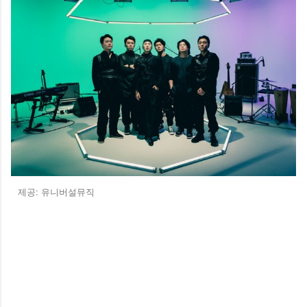
제공: 유니버설뮤직