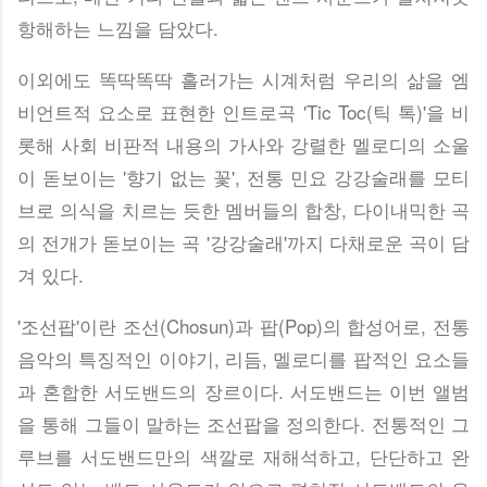
항해하는 느낌을 담았다.
이외에도 똑딱똑딱 흘러가는 시계처럼 우리의 삶을 엠
비언트적 요소로 표현한 인트로곡 'Tic Toc(틱 톡)'을 비
롯해 사회 비판적 내용의 가사와 강렬한 멜로디의 소울
이 돋보이는 '향기 없는 꽃', 전통 민요 강강술래를 모티
브로 의식을 치르는 듯한 멤버들의 합창, 다이내믹한 곡
의 전개가 돋보이는 곡 '강강술래'까지 다채로운 곡이 담
겨 있다.
'조선팝'이란 조선(Chosun)과 팝(Pop)의 합성어로, 전통
음악의 특징적인 이야기, 리듬, 멜로디를 팝적인 요소들
과 혼합한 서도밴드의 장르이다. 서도밴드는 이번 앨범
을 통해 그들이 말하는 조선팝을 정의한다. 전통적인 그
루브를 서도밴드만의 색깔로 재해석하고, 단단하고 완