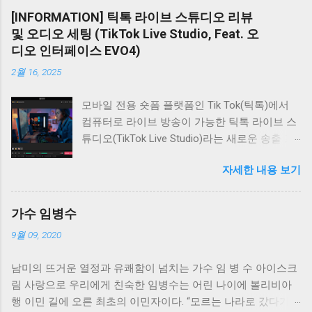
놈이 있어 합주에 매우 편리하게 사용할 수 있
[INFORMATION] 틱톡 라이브 스튜디오 리뷰
다. 중앙의 믹서창에서는 각 참여자의 볼륨과
및 오디오 세팅 (TikTok Live Studio, Feat. 오
Pan을 쉽게 조절해 밸런스를 맞출 수 있다. 가장
디오 인터페이스 EVO4)
오른쪽에는 싱크룸 1 사용자들이 기다려온 채팅
2월 16, 2025
창이 있다. 싱크룸 1과 같이 별도의 창이 아닌 인
터페이스 우측에 내장되어 채팅이 더욱 편리해
모바일 전용 숏폼 플랫폼인 Tik Tok(틱톡)에서
졌다. 오디오 인터페이스 오디오 인터페이스는
컴퓨터로 라이브 방송이 가능한 틱톡 라이브 스
외장형 고성능 오디오 카드로, 마이크 악기 소리
튜디오(TikTok Live Studio)라는 새로운 송출 프
를 컴퓨터로 입력하거나 컴퓨터 출력을 헤드폰
로그램을 만들어, 이제 PC에서 보다 안정적으로
스피커로 전달하는 장치다. 합주, 음악 작업, 인
자세한 내용 보기
틱톡에 라이브를 내보내면서 관리를 할 수 있게
터넷 방송 중 문제 발생 시 큰 사고로 이어질 수
되었다. 기존의 틱톡 플랫폼에서도 라이브 방송
있으므로 안정성이 매우 중요하다. 따라서 다수
이 가능했지만 모바일 전용이기 때문에 오디오
사용자에게 검증된 브랜드 사용을 권장한다. 대
가수 임병수
및 카메라 설정에 제약이 있어 방송 퀄리티를 끌
표적인 검증 브랜드로는 Focusrite(포커스라이
9월 09, 2020
어올리기가 쉽지 않았다. 하지만, 이제 유튜브나
트), Audient(오디언트), RME가 있다. 가격도 고
SOOP(구 아프리카TV), 치지직 처럼 PC에서도
려해야 하지만, 편의성과 신뢰성을 위해 검증된
남미의 뜨거운 열정과 유쾌함이 넘치는 가수 임 병 수 아이스크
안정적으로 방송을 할 수 있게 된 것이다. 설정
브랜드 사용이 바람직하다. 싱크룸 2를 사용하
림 사랑으로 우리에게 친숙한 임병수는 어린 나이에 볼리비아
방법 또한 매우 친절하고 초급자, 고급자로 나뉘
기 위해서는 레이턴시가 적은 오디오 시스템을
행 이민 길에 오른 최초의 이민자이다. “모르는 나라로 갔다가
어 있어 라이브 방송 세팅에 익숙하지 않으신 분
구성해야 하며, 이를 위해 ASIO 드라이버 지원