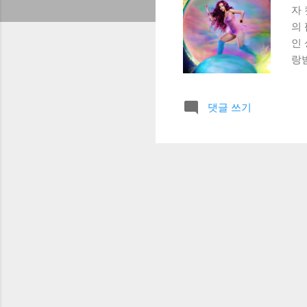
자 
의
인 
랑받
Ye
Pe
댓글 쓰기
Aw
악기
캣의
다.
분