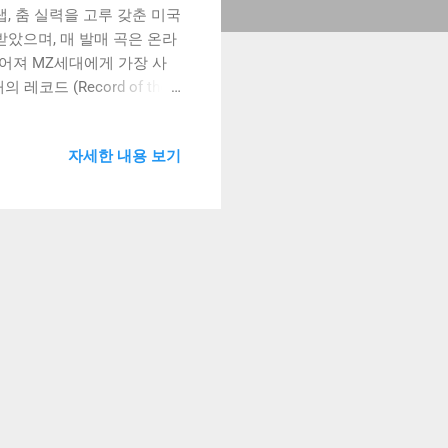
와 랩, 춤 실력을 고루 갖춘 미국
받았으며, 매 발매 곡은 온라
이어져 MZ세대에게 가장 사
코드 (Record of the
 (Best Pop Solo
erican Music
자세한 내용 보기
 Her]는 도자 캣의 목소리를
ght’은 달콤한 멜로디에 도자
한 목소리가 어우러진
 뿐만 아니라, 음악적으로도 충