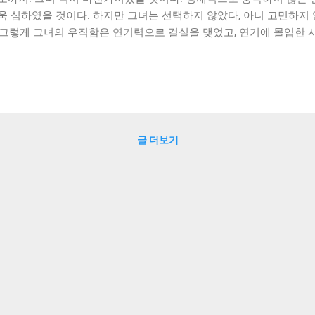
욱 심하였을 것이다. 하지만 그녀는 선택하지 않았다, 아니 고민하지
20년 그렇게 그녀의 우직함은 연기력으로 결실을 맺었고, 연기에 몰입한
중적 인지도를 얻을수록 주변은 그녀를 더욱 선택의 기로로 내몰지만 
다. 연극계에 발을 들인지 35년, 연극인으로 시작해 스크린과 안방
제는 또 다른 모습으로 변신을 준비 중이라 한다. 놀랍게도 연극인의
를 재편 중에 있다. 자신의 과거를 회상하며 더 나은 연극 동네, 연
녀를 만나 보자. 안녕하세요. 길해연 님. 만나서 반갑습니다. 안녕하
 드라마에서도 활동하고 있는 배우 길해연 입니다. 최근엔 한국연
글 더보기
을 위해 열심히 노력하고 있습니다. 드라마 〈괴물〉, 〈로스쿨〉, 〈
 안방가에서 길해연 님의 모습을 많이 볼 수 있었습니다. 또 한
 없이 바쁜 하루를 보내고 계실 거 같아요. 출시작이 몰릴 때는 기
 사실 출시일과 촬영일이 반드시 일치하진 않거든요. 영화의 경우는 더 