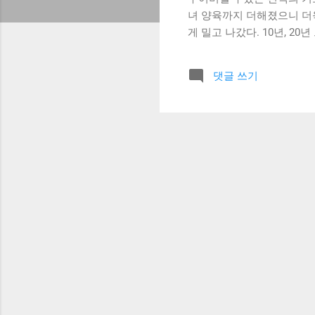
녀 양육까지 더해졌으니 더
게 밀고 나갔다. 10년, 
몸짓에 빠져들어 갔다. 대
에 연기는 더욱 농밀해져 갔
댓글 쓰기
랑 배우로 거듭난 그녀가 이
대 이사장으로 취임하여 사무
를 만드는 것이 목표라는 그
기를 시작해 현재는 영화와
아 연극인들의 더 나은 환경
《미드나이트》까지. 상반기
지 수행하시느라 눈코 뜰 새
분들이 많이 계세요. 그런데