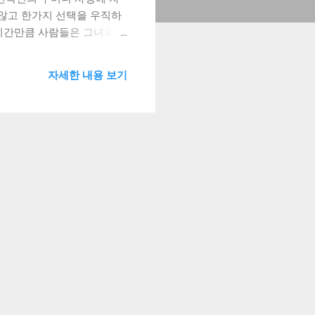
 않고 한가지 선택을 우직하
 시간만큼 사람들은 그녀의
흔들리지 않는 그녀의 의지
가를 들락거리며 완연한 베테
자세한 내용 보기
 권익을 보호하는 재단의 3
극에 집중할 수 있는 생태계
세요. 극단 작은 신화에서 연
극인복지재단의 이사장직을 맡
보이스 4〉 그리고 영화
국연극인복지재단의 이사장직까
자님과 비슷한 질문을 하시는
그래요. 처음엔 이...