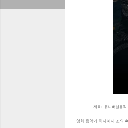
제목: 유니버설뮤직
영화 음악가 히사이시 조의 40년