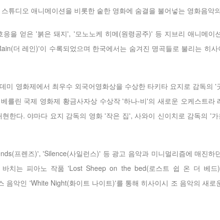
 스튜디오 애니메이션을 비롯한 숱한 영화에 숨결을 불어넣는 영화음악의
응을 얻은 '붉은 돼지', '모노노케 히메(원령공주)' 등 지브리 애니메이
 'The Rain(더 레인)'이 수록되었으며 한국에서는 숨겨진 명곡들로 불리는 
데미 영화제에서 최우수 외국어영화상을 수상한 타키타 요지로 감독의 '굿
, 베를린 국제 영화제 황금사자상 수상작 '하나-비'의 새로운 오케스트라
현한다. 야마다 요지 감독의 영화 '작은 집', 사와이 신이치로 감독의 '
nds(프렌즈)', 'Silence(사일런스)' 등 광고 음악과 미니멀리즘에 매
 피아노 작품 'Lost Sheep on the bed(로스트 쉽 온 더 베드)', '
스마스 음악인 'White Night(화이트 나이트)'를 통해 히사이시 조 음악의 