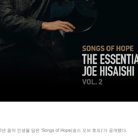
 음악 인생을 담은 'Songs of Hope(송스 오브 호프)'가 공개됐다.