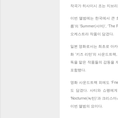
작곡가 히사이시 조는 지브리
이번 앨범에는 한국에서 큰 호
름'의 'Summer(서머)',
오케스트라 작품이 담겼다.
일본 영화로서는 최초로 아카
화 '키즈 리턴'의 사운드트랙
독을 맡은 작품들의 감동을 재
포함됐다.
영화 사운드트랙 외에도 'Frie
도 담겼다. 사티와 쇼팽에게 바치는
'Nocturne(녹턴)'과 크리
이번 앨범의 묘미다.