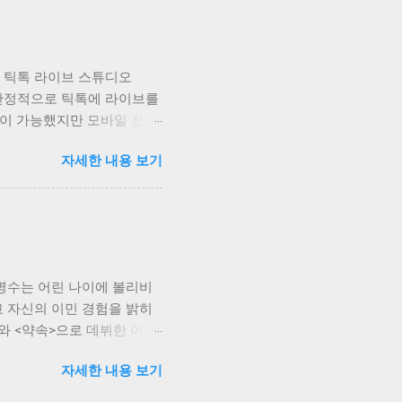
cusrite(포커스라이트),
을 위해 검증된 브랜드 사용이
구성해야 하며, 이를 위해
한 틱톡 라이브 스튜디오
하지 않는 기기는 레이턴시가
 보다 안정적으로 틱톡에 라이브를
원 여부 확인이 필수다. 마
송이 가능했지만 모바일 전용
이킹, 음성으로 의사 전달
 쉽지 않았다. 하지만, 이
것을 사용해도 무방하지만 각
자세한 내용 보기
 할 수 있게 된 것이다. 설정
이크를 사용하시는 것이 매우
익숙하지 않으신 분도 쉽게
, 녹음,...
 틱톡 라이브 스튜디오 초보
로 나뉘는데 아마 디스플레이
의 데이터가 실시간으로 전송
에 적합한지 먼저 체크를 진
병수는 어린 나이에 볼리비
0HD 화질이 지원되기 때문에
고 자신의 이민 경험을 밝히
 원래 휴대폰 기반 플랫폼이
와 <약속>으로 데뷔한 이후,
인 9:16으로도 방송을 진
제로 앨범 활동이 중지되는
으로 방송장비인 마이크와 카
자세한 내용 보기
미의 뜨거운 열정과 아이스
 주면 된다. 아무 처리 없
보자 . 오렌지 티를 안 드
AW를 통해 이펙트를 주고 싶