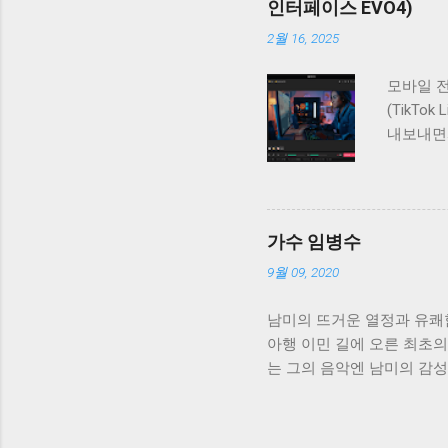
인터페이스 EVO4)
서 다수 
2월 16, 2025
Audie
바람직하다
모바일 전
ASIO 
(TikT
크므로, 
내보내면
이크 마
이기 때문
을 하기 
제 유튜브
마이크 별
방법 또한
중요하다.
세팅할 수
가수 임병수
자 설정 
9월 09, 2020
프리셋의
되기 때문
남미의 뜨거운 열정과 유쾌
행한다. 
아행 이민 길에 오른 최초의
크게 인터
는 그의 음악엔 남미의 감성
었던 틱톡
2집 앨범의 ‘아이스크림 사
행할 수 
등굴곡을 겪었지만 태생적으
메라를 세
크림처럼 시원한 즐거움 속
이 마이크