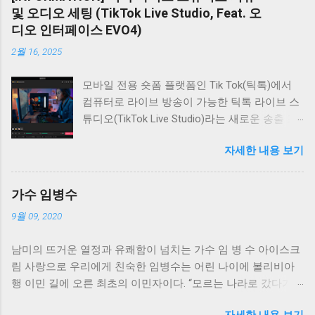
다. 중앙의 믹서창에서는 각 참여자의 볼륨과
및 오디오 세팅 (TikTok Live Studio, Feat. 오
Pan을 쉽게 조절해 밸런스를 맞출 수 있다. 가장
디오 인터페이스 EVO4)
오른쪽에는 싱크룸 1 사용자들이 기다려온 채팅
2월 16, 2025
창이 있다. 싱크룸 1과 같이 별도의 창이 아닌 인
터페이스 우측에 내장되어 채팅이 더욱 편리해
모바일 전용 숏폼 플랫폼인 Tik Tok(틱톡)에서
졌다. 오디오 인터페이스 오디오 인터페이스는
컴퓨터로 라이브 방송이 가능한 틱톡 라이브 스
외장형 고성능 오디오 카드로, 마이크 악기 소리
튜디오(TikTok Live Studio)라는 새로운 송출 프
를 컴퓨터로 입력하거나 컴퓨터 출력을 헤드폰
로그램을 만들어, 이제 PC에서 보다 안정적으로
스피커로 전달하는 장치다. 합주, 음악 작업, 인
자세한 내용 보기
틱톡에 라이브를 내보내면서 관리를 할 수 있게
터넷 방송 중 문제 발생 시 큰 사고로 이어질 수
되었다. 기존의 틱톡 플랫폼에서도 라이브 방송
있으므로 안정성이 매우 중요하다. 따라서 다수
이 가능했지만 모바일 전용이기 때문에 오디오
사용자에게 검증된 브랜드 사용을 권장한다. 대
가수 임병수
및 카메라 설정에 제약이 있어 방송 퀄리티를 끌
표적인 검증 브랜드로는 Focusrite(포커스라이
9월 09, 2020
어올리기가 쉽지 않았다. 하지만, 이제 유튜브나
트), Audient(오디언트), RME가 있다. 가격도 고
SOOP(구 아프리카TV), 치지직 처럼 PC에서도
려해야 하지만, 편의성과 신뢰성을 위해 검증된
남미의 뜨거운 열정과 유쾌함이 넘치는 가수 임 병 수 아이스크
안정적으로 방송을 할 수 있게 된 것이다. 설정
브랜드 사용이 바람직하다. 싱크룸 2를 사용하
림 사랑으로 우리에게 친숙한 임병수는 어린 나이에 볼리비아
방법 또한 매우 친절하고 초급자, 고급자로 나뉘
기 위해서는 레이턴시가 적은 오디오 시스템을
행 이민 길에 오른 최초의 이민자이다. “모르는 나라로 갔다가
어 있어 라이브 방송 세팅에 익숙하지 않으신 분
구성해야 하며, 이를 위해 ASIO 드라이버 지원
모르는 나라로 다시 돌아왔다.”고 자신의 이민 경험을 밝히는 그
도 쉽게 세팅할 수 있는 구조로 되어 있지만 그
여부를 반드시 확인해야 한다. ASIO 드라이버를
자세한 내용 보기