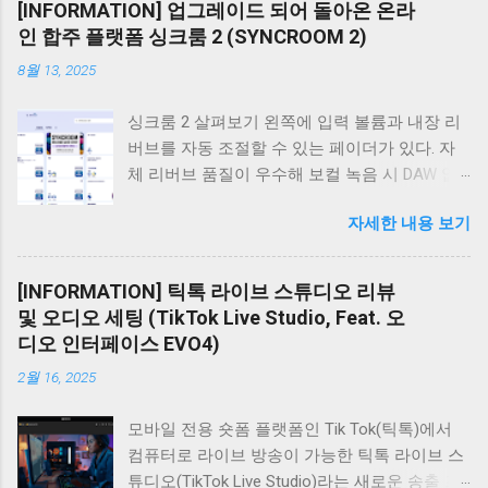
[INFORMATION] 업그레이드 되어 돌아온 온라
인 합주 플랫폼 싱크룸 2 (SYNCROOM 2)
8월 13, 2025
싱크룸 2 살펴보기 왼쪽에 입력 볼륨과 내장 리
버브를 자동 조절할 수 있는 페이더가 있다. 자
체 리버브 품질이 우수해 보컬 녹음 시 DAW 없
이 마이크를 오디오 인터페이스에 직접 연결해
자세한 내용 보기
도 충분한 성능을 발휘하며 조절도 간편하고 직
관적이다. 하단에는 녹음, 반주 플레이어, 메트로
놈이 있어 합주에 매우 편리하게 사용할 수 있
[INFORMATION] 틱톡 라이브 스튜디오 리뷰
다. 중앙의 믹서창에서는 각 참여자의 볼륨과
및 오디오 세팅 (TikTok Live Studio, Feat. 오
Pan을 쉽게 조절해 밸런스를 맞출 수 있다. 가장
디오 인터페이스 EVO4)
오른쪽에는 싱크룸 1 사용자들이 기다려온 채팅
2월 16, 2025
창이 있다. 싱크룸 1과 같이 별도의 창이 아닌 인
터페이스 우측에 내장되어 채팅이 더욱 편리해
모바일 전용 숏폼 플랫폼인 Tik Tok(틱톡)에서
졌다. 오디오 인터페이스 오디오 인터페이스는
컴퓨터로 라이브 방송이 가능한 틱톡 라이브 스
외장형 고성능 오디오 카드로, 마이크 악기 소리
튜디오(TikTok Live Studio)라는 새로운 송출 프